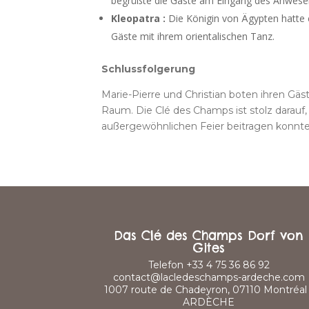
begrüßte die Gäste am Eingang des Anwese
Kleopatra :
Die Königin von Ägypten hatte 
Gäste mit ihrem orientalischen Tanz.
Schlussfolgerung
Marie-Pierre und Christian boten ihren Gäs
Raum. Die Clé des Champs ist stolz darauf,
außergewöhnlichen Feier beitragen konnte
Das Clé des Champs Dorf von
Gites
Telefon +33 4 75 36 86 92
contact@lacledeschamps-ardeche.com
1007 route de Chadeyron, 07110 Montréal 
ARDÈCHE