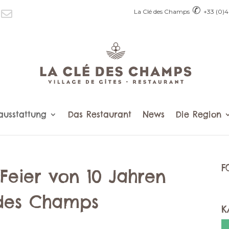
✆
La Clé des Champs
+33 (0)4
ausstattung
Das Restaurant
News
Die Region
F
 Feier von 10 Jahren
 des Champs
K