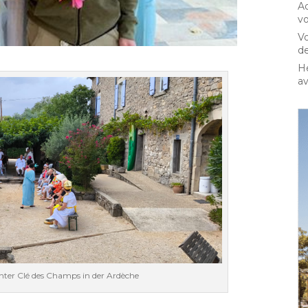
Ao
vo
Vo
de
Hé
av
nter Clé des Champs in der Ardèche