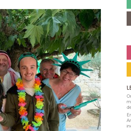
L
Or
ma
d
En
Ar
in