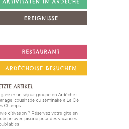
AKTIVITÄTEN IN ARDÈCHE
EREIGNISSE
NICHT KLASSIFIZIERT
RESTAURANT
ARDÈCHOISE BESUCHEN
ETZTE ARTIKEL
ganiser un séjour groupe en Ardèche :
riage, cousinade ou séminaire à La Clé
es Champs
vie d’évasion ? Réservez votre gite en
dèche avec piscine pour des vacances
oubliables