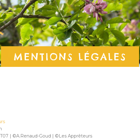
MENTIONS LÉGALES
urs
n
07 | ©A.Renaud-Goud | ©Les Apprêteurs