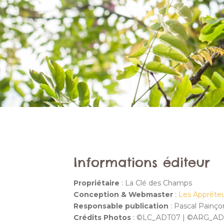
Informations éditeur
Propriétaire
: La Clé des Champs
Conception & Webmaster
:
Les Apprête
Responsable publication
: Pascal Painço
Crédits Photos
: ©LC_ADT07 | ©ARG_ADT