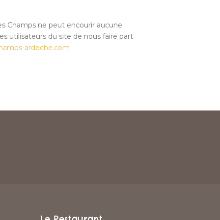
 des Champs ne peut encourir aucune
 utilisateurs du site de nous faire part
champs-ardeche.com
Le Restaurant