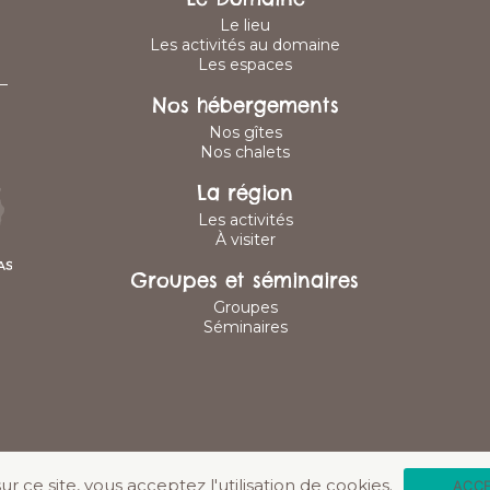
Le lieu
Les activités au domaine
Les espaces
–
Nos hébergements
Nos gîtes
Nos chalets
La région
Les activités
À visiter
Groupes et séminaires
Groupes
Séminaires
© 2025 LA CLÉ DES CHAMPS | Site internet
LES APPRÊTEURS
r ce site, vous acceptez l'utilisation de cookies.
ACC