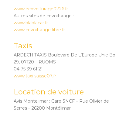
:
www.ecovoiturage0726.fr
Autres sites de covoiturage :
www.blablacar.fr
www.covoiturage-libre.fr
Taxis
ARDECH’TAXIS Boulevard De L’Europe Unie Bp
29, 07120 – RUOMS
04 75 39 61 21
www.taxi-saisse07.fr
Location de voiture
Avis Montelimar : Gare SNCF – Rue Olivier de
Serres – 26200 Montélimar