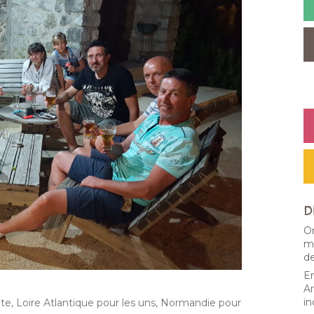
D
Or
ma
d
En
Ar
in
nte, Loire Atlantique pour les uns, Normandie pour