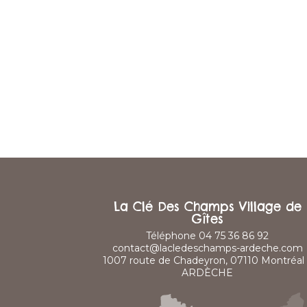
La Clé Des Champs Village de
Gîtes
Téléphone 04 75 36 86 92
contact@lacledeschamps-ardeche.com
1007 route de Chadeyron, 07110 Montréal 
ARDÈCHE