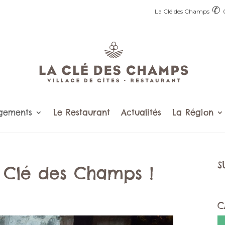
✆
La Clé des Champs
gements
Le Restaurant
Actualités
La Région
S
a Clé des Champs !
C