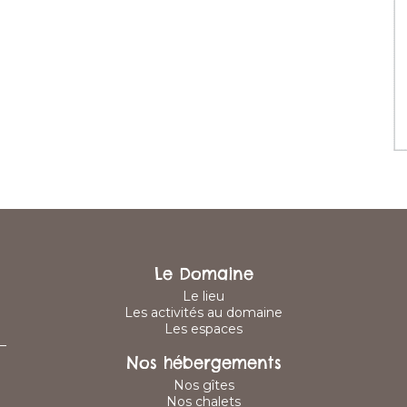
Le Domaine
Le lieu
Les activités au domaine
Les espaces
–
Nos hébergements
Nos gîtes
Nos chalets